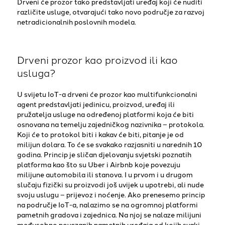
Drveni će prozor tako predstavljati uređaj koji će nuditi
različite usluge, otvarajući tako novo područje za razvoj
netradicionalnih poslovnih modela.
Drveni prozor kao proizvod ili kao
usluga?
U svijetu IoT-a drveni će prozor kao multifunkcionalni
agent predstavljati jedinicu, proizvod, uređaj ili
pružatelja usluge na određenoj platformi koja će biti
osnovana na temelju zajedničkog nazivnika – protokola.
Koji će to protokol biti i kakav će biti, pitanje je od
milijun dolara. To će se svakako razjasniti u narednih 10
godina. Princip je sličan djelovanju svjetski poznatih
platforma kao što su Uber i Airbnb koje povezuju
milijune automobila ili stanova. I u prvom i u drugom
slučaju fizički su proizvodi još uvijek u upotrebi, ali nude
svoju uslugu – prijevoz i noćenje. Ako prenesemo princip
na područje IoT-a, nalazimo se na ogromnoj platformi
pametnih gradova i zajednica. Na njoj se nalaze milijuni
međusobno povezanih pametnih uređaja od kojih svaki