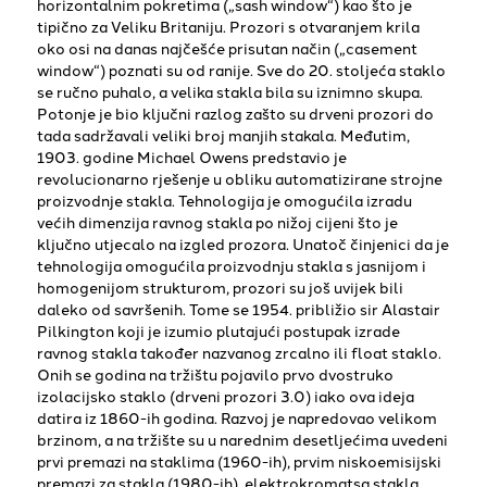
horizontalnim pokretima („sash window“) kao što je
tipično za Veliku Britaniju. Prozori s otvaranjem krila
oko osi na danas najčešće prisutan način („casement
window“) poznati su od ranije. Sve do 20. stoljeća staklo
se ručno puhalo, a velika stakla bila su iznimno skupa.
Potonje je bio ključni razlog zašto su drveni prozori do
tada sadržavali veliki broj manjih stakala. Međutim,
1903. godine Michael Owens predstavio je
revolucionarno rješenje u obliku automatizirane strojne
proizvodnje stakla. Tehnologija je omogućila izradu
većih dimenzija ravnog stakla po nižoj cijeni što je
ključno utjecalo na izgled prozora. Unatoč činjenici da je
tehnologija omogućila proizvodnju stakla s jasnijom i
homogenijom strukturom, prozori su još uvijek bili
daleko od savršenih. Tome se 1954. približio sir Alastair
Pilkington koji je izumio plutajući postupak izrade
ravnog stakla također nazvanog zrcalno ili float staklo.
Onih se godina na tržištu pojavilo prvo dvostruko
izolacijsko staklo (drveni prozori 3.0) iako ova ideja
datira iz 1860-ih godina. Razvoj je napredovao velikom
brzinom, a na tržište su u narednim desetljećima uvedeni
prvi premazi na staklima (1960-ih), prvim niskoemisijski
premazi za stakla (1980-ih), elektrokromatsa stakla