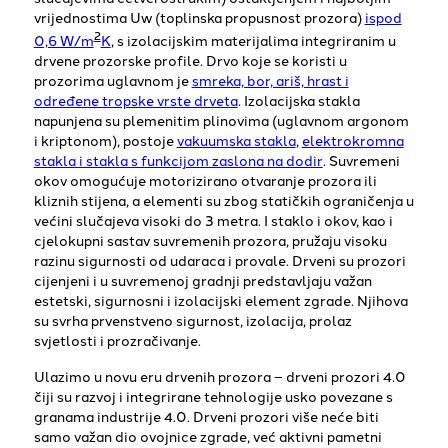
vrijednostima Uw (toplinska propusnost prozora)
ispod
2
0,6 W/m
K
, s izolacijskim materijalima integriranim u
drvene prozorske profile. Drvo koje se koristi u
prozorima uglavnom je
smreka, bor, ariš, hrast i
određene tropske vrste drveta
. Izolacijska stakla
napunjena su plemenitim plinovima (uglavnom argonom
i kriptonom), postoje
vakuumska stakla
,
elektrokromna
stakla i stakla s funkcijom zaslona na dodir
. Suvremeni
okov omogućuje motorizirano otvaranje prozora ili
kliznih stijena, a elementi su zbog statičkih ograničenja u
većini slučajeva visoki do 3 metra. I staklo i okov, kao i
cjelokupni sastav suvremenih prozora, pružaju visoku
razinu sigurnosti od udaraca i provale. Drveni su prozori
cijenjeni i u suvremenoj gradnji predstavljaju važan
estetski, sigurnosni i izolacijski element zgrade. Njihova
su svrha prvenstveno sigurnost, izolacija, prolaz
svjetlosti i prozračivanje.
Ulazimo u novu eru drvenih prozora – drveni prozori 4.0
čiji su razvoj i integrirane tehnologije usko povezane s
granama industrije 4.0. Drveni prozori više neće biti
samo važan dio ovojnice zgrade, već aktivni pametni