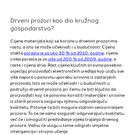
Drveni prozori kao dio kružnog
gospodarstva?
Cijene materijala koji se koriste u drvenim prozorima
rastu, a isto se može očekivati i u budućnosti. Cijena
stakla
porasla je za oko 30 % od 2010. godine
, cijena
cinka porasla je za
više od 200 % od 2009. godine
, a
raste i cijena drva. Rast cijena ključnih sirovina posebno
osjećaju proizvođači elektroničkih uređaja koji ulažu sve
više napora u ponovnu uporabu sirovina iz zastarjelih
proizvoda. Isto se može očekivati i u budućnosti u
području drvenih prozora, pri čemu će biti ključno da
proizvođači koji će ponovno koristiti materijale i sirovine
iz starih prozora osiguraju njihovu odgovarajuću
kvalitetu. Potonje će biti moguće stalnim senzoriranjem
prozora. To će ne samo osigurati odgovarajuću kvalitetu,
već će i omogućiti predviđanje vijeka trajanja drvenog
prozora. Važnu će ulogu u tome odigrati umjetna
inteligencija i strojno učenje.