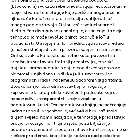
(blockchain) svaka za sebe predstavljaju revolucionarne
ideje i stvarne tehnologije koje podižu mnogo prašine,
njihova će konačna implementacija zahtijevati još
mnogo godina razvoja. Oni su već revolucionarne i
djelomično disruptivne tehnologije, a spajanje tih dviju
tehnologija može revolucionirati područje IoT u
budućnosti. U svojoj srži IoT predstavlja sustav uređaja
(u našem slučaju drvenih prozora) spojenih na internet.
Oni su, svaki u konceptu pametne kuće, povezani sa
središnjim sustavom. Potonji predstavlja „mozak“
objekta i prima podatke s pojedinog drvenog prozora.
Na temelju njih donosi odluke je li sustav pravilno
programiran i radi li na temelju odabranih algoritama.
Blockchain je računalni sustav koji omogućuje
zapisivanje kriptografski zaštićenih podataka koji su
nepovredivi, transparentni i trajno zapisani u
podatkovnoj knjizi. Ovu podatkovnu knjigu ne pohranjuje
jedna osoba ili organizacija, već veliki broj računala
diljem svijeta. Kombinacija obje tehnologije predstavlja
provjereno, sigurno i trajno rješenje za bilježenje
podataka s pametnih uređaja i njihovo korištenje, čime se
rješava problematično pitanje nadzora nad podacima i