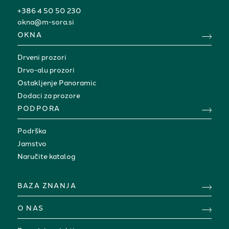
+386 4 50 50 230
okna@m-sora.si
OKNA
Drveni prozori
Drvo-alu prozori
Ostakljenje Panoramic
Dodaci za prozore
PODPORA
Podrška
Jamstvo
Naručite katalog
BAZA ZNANJA
O NAS