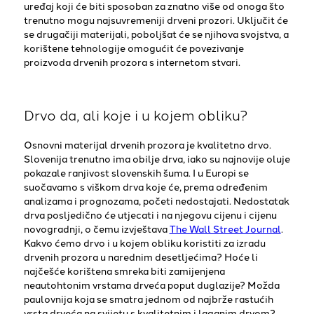
uređaj koji će biti sposoban za znatno više od onoga što
trenutno mogu najsuvremeniji drveni prozori. Uključit će
se drugačiji materijali, poboljšat će se njihova svojstva, a
korištene tehnologije omogućit će povezivanje
proizvoda drvenih prozora s internetom stvari.
Drvo da, ali koje i u kojem obliku?
Osnovni materijal drvenih prozora je kvalitetno drvo.
Slovenija trenutno ima obilje drva, iako su najnovije oluje
pokazale ranjivost slovenskih šuma. I u Europi se
suočavamo s viškom drva koje će, prema određenim
analizama i prognozama, početi nedostajati. Nedostatak
drva posljedično će utjecati i na njegovu cijenu i cijenu
novogradnji, o čemu izvještava
The Wall Street Journal
.
Kakvo ćemo drvo i u kojem obliku koristiti za izradu
drvenih prozora u narednim desetljećima? Hoće li
najčešće korištena smreka biti zamijenjena
neautohtonim vrstama drveća poput duglazije? Možda
paulovnija koja se smatra jednom od najbrže rastućih
vrsta drveća na svijetu s kvalitetnim i laganim drvom?