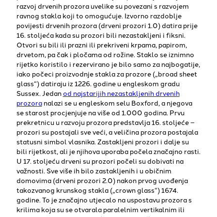
razvoj drvenih prozora uvelike su povezani s razvojem
ravnog stakla koji to omogućuje. Izvorno razdoblje
povijesti drvenih prozora (drveni prozori 1.0) datira prije
16. stoljeća kada su prozori bili nezastakljeni i fiksni.
Otvori su bili ili prazni ili prekriveni krpama, papirom,
drvetom, pa čak i pločama od rožine. Staklo se iznimno
rijetko koristilo i rezervirano je bilo samo za najbogatije,
iako počeci proizvodnje stakla za prozore („broad sheet
glass“) datiraju iz 1226. godine u engleskom gradu
Sussex. Jedan
od najstarijih nezastakljenih drvenih
prozora
nalazi se u engleskom selu Boxford, a njegova
se starost procjenjuje na više od 1.000 godina. Prvu
prekretnicu u razvoju prozora predstavlja 16. stoljeće –
prozori su postajali sve veći, a veličina prozora postajala
statusni simbol vlasnika. Zastakljeni prozori i dalje su
bili rijetkost, ali je njihova uporaba počela značajno rasti.
U 17. stoljeću drveni su prozori počeli su dobivati na
važnosti. Sve više ih bilo zastakljenih i u običnim
domovima (drveni prozori 2.0) nakon prvog uvođenja
takozvanog krunskog stakla („crown glass“) 1674.
godine. To je značajno utjecalo na uspostavu prozora s
krilima koja su se otvarala paralelnim vertikalnim ili