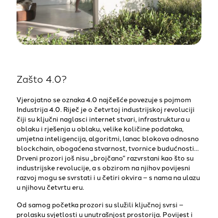
Zašto 4.0?
Vjerojatno se oznaka 4.0 najčešće povezuje s pojmom
Industrija 4.0. Riječ je o četvrtoj industrijskoj revoluciji
čiji su ključni naglasci internet stvari, infrastruktura u
oblaku i rješenja u oblaku, velike količine podataka,
umjetna inteligencija, algoritmi, lanac blokova odnosno
blockchain, obogaćena stvarnost, tvornice budućnosti…
Drveni prozori još nisu „brojčano“ razvrstani kao što su
industrijske revolucije, a s obzirom na njihov povijesni
razvoj mogu se svrstati i u četiri okvira – s nama na ulazu
u njihovu četvrtu eru.
Od samog početka prozori su služili ključnoj svrsi –
prolasku svjetlosti u unutrašnjost prostorija. Povijest i