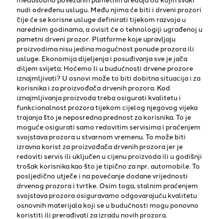
nudi određenu uslugu. Među njima će biti i drveni prozori
čije će se korisne usluge definirati tijekom razvoja u
narednim godinama, a ovisit će o tehnologiji ugrađenoj u
pametni drveni prozor. Platforme koje upravljaju
proizvodima nisu jedina mogućnost ponude prozora ili
usluge. Ekonomija dijeljenja i posuđivanja sve je jača
diljem svijeta. Hoćemo li u budućnosti drvene prozore
iznajmljivati? U osnovi može to biti dobitna situacija i za
korisnika i za proizvođača drvenih prozora. Kod
iznajmljivanja proizvoda treba osigurati kvalitetu i
funkcionalnost prozora tijekom cijelog njegovog vijeka
trajanja što je neposredna prednost za korisnika. To je
moguće osigurati samo redovitim servisima i praćenjem
svojstava prozora u stvarnom vremenu. To može biti
izravna korist za proizvođača drvenih prozora jer je
redoviti servis ili uključen u cijenu proizvoda ili u godišnji
trošak korisnika kao što je tipično za npr. automobile. To
posljedično utječe i na povećanje dodane vrijednosti
drvenog prozora i tvrtke. Osim toga, stalnim praćenjem
svojstava prozora osiguravamo odgovarajuću kvalitetu
osnovnih materijala koji se u budućnosti mogu ponovno
koristiti ili prerađivati za izradu novih prozora.