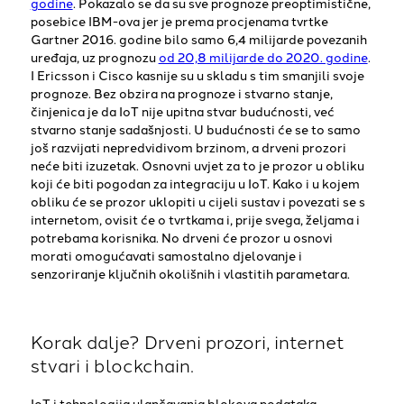
godine
. Pokazalo se da su sve prognoze preoptimistične,
posebice IBM-ova jer je prema procjenama tvrtke
Gartner 2016. godine bilo samo 6,4 milijarde povezanih
uređaja, uz prognozu
od 20,8 milijarde do 2020. godine
.
I Ericsson i Cisco kasnije su u skladu s tim smanjili svoje
prognoze. Bez obzira na prognoze i stvarno stanje,
činjenica je da IoT nije upitna stvar budućnosti, već
stvarno stanje sadašnjosti. U budućnosti će se to samo
još razvijati nepredvidivom brzinom, a drveni prozori
neće biti izuzetak. Osnovni uvjet za to je prozor u obliku
koji će biti pogodan za integraciju u IoT. Kako i u kojem
obliku će se prozor uklopiti u cijeli sustav i povezati se s
internetom, ovisit će o tvrtkama i, prije svega, željama i
potrebama korisnika. No drveni će prozor u osnovi
morati omogućavati samostalno djelovanje i
senzoriranje ključnih okolišnih i vlastitih parametara.
Korak dalje? Drveni prozori, internet
stvari i blockchain.
IoT i tehnologija ulančavanja blokova podataka