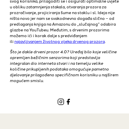
svog korisnika, prilagoditi se i osigurati optimalne uvjete
u obliku zatamnjenja stakala, otvaranja prozora za
prozračivanje, projiciranja šume na staklu i sl. Ideja nije
ništa novo jer nam se svakodnevno događa slično – od
predlaganja knjiga na Amazonu do „slučajnog“ odabira
glazbe na YouTubeu. Međutim, s drvenim prozorima
možemo ići i korak dalje s predviđanjem
ili
najavljivanjem životnog vijeka drvenog prozora
.
Što je dakle drveni prozor 4.0? Uređaj bilo koje veličine
opremljen bežičnim senzorima koji predstavlja
integralan dio interneta stvari i na temelju velike
količine prikupljenih podataka omogućuje pametno
djelovanje prilagođeno specifičnom korisniku u najširem
mogućem smislu
.