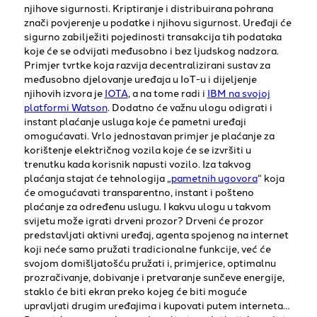
njihove sigurnosti. Kriptiranje i distribuirana pohrana
znači povjerenje u podatke i njihovu sigurnost. Uređaji će
sigurno zabilježiti pojedinosti transakcija tih podataka
koje će se odvijati međusobno i bez ljudskog nadzora.
Primjer tvrtke koja razvija decentralizirani sustav za
međusobno djelovanje uređaja u IoT-u i dijeljenje
njihovih izvora je
IOTA
, a na tome radi i
IBM na svojoj
platformi Watson
. Dodatno će važnu ulogu odigrati i
instant plaćanje usluga koje će pametni uređaji
omogućavati. Vrlo jednostavan primjer je plaćanje za
korištenje električnog vozila koje će se izvršiti u
trenutku kada korisnik napusti vozilo. Iza takvog
plaćanja stajat će tehnologija „
pametnih ugovora
“ koja
će omogućavati transparentno, instant i pošteno
plaćanje za određenu uslugu. I kakvu ulogu u takvom
svijetu može igrati drveni prozor? Drveni će prozor
predstavljati aktivni uređaj, agenta spojenog na internet
koji neće samo pružati tradicionalne funkcije, već će
svojom domišljatošću pružati i, primjerice, optimalnu
prozračivanje, dobivanje i pretvaranje sunčeve energije,
staklo će biti ekran preko kojeg će biti moguće
upravljati drugim uređajima i kupovati putem interneta…