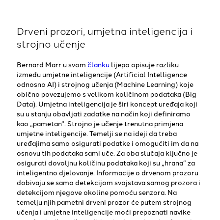
Drveni prozori, umjetna inteligencija i
strojno učenje
Bernard Marr u svom
članku
lijepo opisuje razliku
između umjetne inteligencije (Artificial Intelligence
odnosno AI) i strojnog učenja (Machine Learning) koje
obično povezujemo s velikom količinom podataka (Big
Data). Umjetna inteligencija je širi koncept uređaja koji
su u stanju obavljati zadatke na način koji definiramo
kao „pametan“. Strojno je učenje trenutna primjena
umjetne inteligencije. Temelji se na ideji da treba
uređajima samo osigurati podatke i omogućiti im da na
osnovu tih podataka sami uče. Za oba slučaja ključno je
osigurati dovoljnu količinu podataka koji su „hrana“ za
inteligentno djelovanje. Informacije o drvenom prozoru
dobivaju se samo detekcijom svojstava samog prozora i
detekcijom njegove okoline pomoću senzora. Na
temelju njih pametni drveni prozor će putem strojnog
učenja i umjetne inteligencije moći prepoznati navike