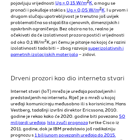
2
pojavljuju vrijednosti
Ug = 0,15 W/m
K
, a mogu se
2
pronaći i pokušaje stakla s
Ug = 0,05 W/m
K
. I u prvom i
drugom slučaju upotrebljivost je trenutno još uvijek
problematična sa stajališta cjenovnih, dimenzijskih i
opskrbnih ograničenja. Bez obzira na to, realno je
očekivati da će izolativnost prozora postići vrijednosti
2
od oko 0,1 W/m
K, pri čemu je pitanje na kojoj će razini
izolativnosti tada biti – zbog razvoja
superizolativnih i
pametnih izolacijskih materijala
– zidovi.
Drveni prozori kao dio interneta stvari
Internet stvari (IoT) mreža je uređaja postavljenih i
predstavljenih na internetu. Riječ je o mreži u kojoj
uređaji komuniciraju međusobno ili s korisnicima. Hans
Vestberg, tadašnji izvršni direktor Ericssona, 2010.
godine je rekao kako će 2020. godine biti povezano
50
milijardi uređaja
.
Isto zvuči prognoza
tvrtke Cisco iz
2011. godine, dok je IBM predstavio još radikalniju
prognozu s
1 bilijunom povezanih uređaja do 2015.