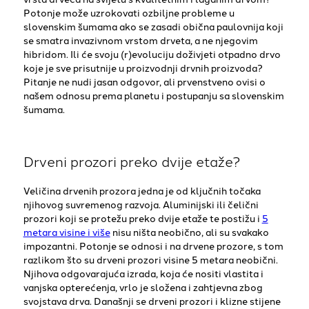
Potonje može uzrokovati ozbiljne probleme u
slovenskim šumama ako se zasadi obična paulovnija koji
se smatra invazivnom vrstom drveta, a ne njegovim
hibridom. Ili će svoju (r)evoluciju doživjeti otpadno drvo
koje je sve prisutnije u proizvodnji drvnih proizvoda?
Pitanje ne nudi jasan odgovor, ali prvenstveno ovisi o
našem odnosu prema planetu i postupanju sa slovenskim
šumama.
Drveni prozori preko dvije etaže?
Veličina drvenih prozora jedna je od ključnih točaka
njihovog suvremenog razvoja. Aluminijski ili čelični
prozori koji se protežu preko dvije etaže te postižu i
5
metara visine i više
nisu ništa neobično, ali su svakako
impozantni. Potonje se odnosi i na drvene prozore, s tom
razlikom što su drveni prozori visine 5 metara neobični.
Njihova odgovarajuća izrada, koja će nositi vlastita i
vanjska opterećenja, vrlo je složena i zahtjevna zbog
svojstava drva. Današnji se drveni prozori i klizne stijene