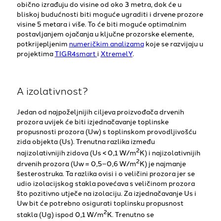
obično izrađuju do visine od oko 3 metra, dok će u
bliskoj budućnosti biti moguće ugraditi i drvene prozore
visine 5 metara i više. To će biti moguće optimalnim
postavljanjem ojačanja u ključne prozorske elemente,
potkrijepljenim
numeričkim analizama
koje se razvijaju u
projektima
TIGR4smart
i
XtremelY
.
A izolativnost?
Jedan od najpoželjnijih ciljeva proizvođača drvenih
prozora uvijek će biti izjednačavanje toplinske
propusnosti prozora (Uw) s toplinskom provodljivošću
zida objekta (Us). Trenutna razlika između
2
najizolativnijih zidova (Us < 0,1 W/m
K) i najizolativnijih
2
drvenih prozora (Uw = 0,5–0,6 W/m
K) je najmanje
šesterostruka. Ta razlika ovisi i o veličini prozora jer se
udio izolacijskog stakla povećava s veličinom prozora
što pozitivno utječe na izolaciju. Za izjednačavanje Us i
Uw bit će potrebno osigurati toplinsku propusnost
2
stakla (Ug) ispod 0,1 W/m
K. Trenutno se