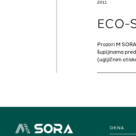
2011
ECO-
Prozori M SORA d
šupljinama preds
(ugljičnim otis
OKNA