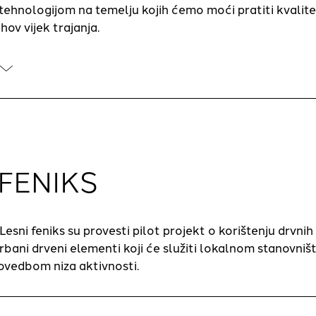
 tehnologijom na temelju kojih ćemo moći pratiti kvalit
ihov vijek trajanja.
 FENIKS
 Lesni feniks su provesti pilot projekt o korištenju drvni
urbani drveni elementi koji će služiti lokalnom stanovništ
ovedbom niza aktivnosti.