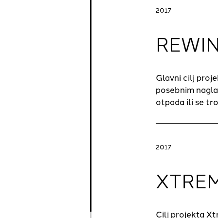
2017
REWI
Glavni cilj proj
posebnim naglas
otpada ili se tro
2017
XTRE
Cilj projekta X