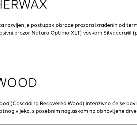
HERWAX
ta razvijen je postupak obrade prozora izrađenih od ter
sivni prozor Natura Optimo XLT) voskom Silvacera® (p
WOOD
od (Cascading Recovered Wood) intenzivno će se bavit
otnog vijeka, s posebnim naglaskom na obnovljene drve