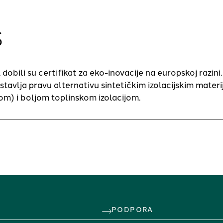
S
obili su certifikat za eko-inovacije na europskoj razini
tavlja pravu alternativu sintetičkim izolacijskim materi
kom) i boljom toplinskom izolacijom.
PODPORA