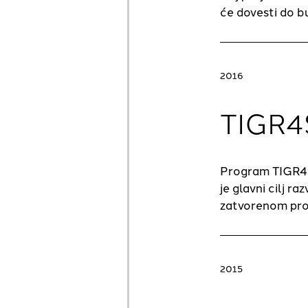
će dovesti do b
2016
TIGR
Program TIGR4sma
je glavni cilj r
zatvorenom prost
2015