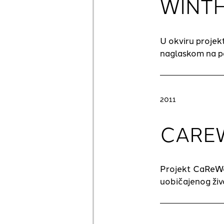
WINT
U okviru projek
naglaskom na pa
2011
CARE
Projekt CaReWo
uobičajenog živ