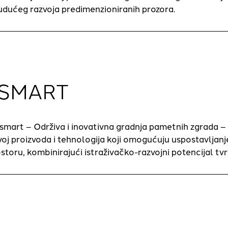
udućeg razvoja predimenzioniranih prozora.
4SMART
rt – Održiva i inovativna gradnja pametnih zgrada – pove
azvoj proizvoda i tehnologija koji omogućuju uspostavlja
oru, kombinirajući istraživačko-razvojni potencijal tvrtk