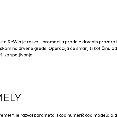
N
ekta ReWin je razvoj i promocija prodaje drvenih prozora
kom na drvene grede. Operacija će smanjiti količinu od
ši za spaljivanje.
MELY
tremelY je razvoj parametarskog numeričkog modela ojač