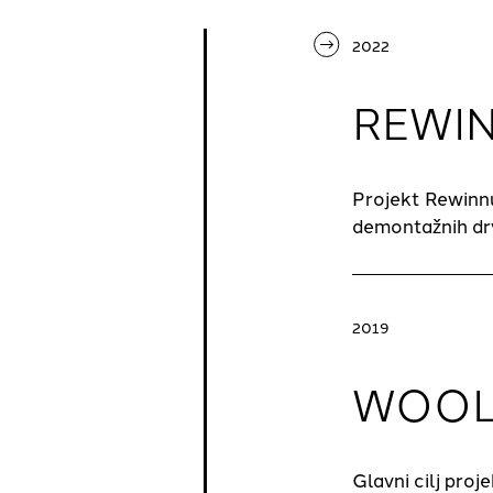
2022
REWI
Projekt Rewinnu
demontažnih drv
2019
WOOL
Glavni cilj proj