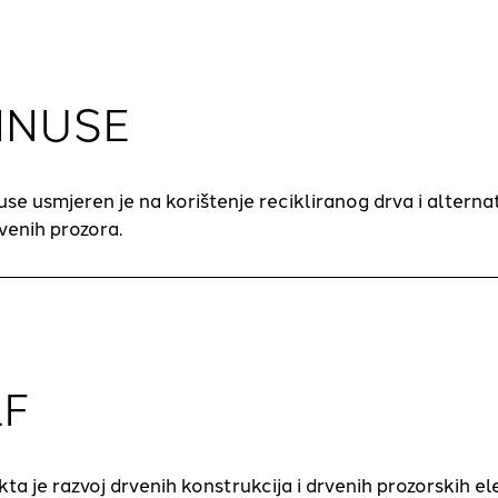
NNUSE
se usmjeren je na korištenje recikliranog drva i alterna
enih prozora.
F
ekta je razvoj drvenih konstrukcija i drvenih prozorskih e