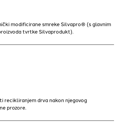
mički modificirane smreke Silvapro® (s glavnim
roizvoda tvrtke Silvaprodukt).
i recikliranjem drva nakon njegovog
ne prozore.