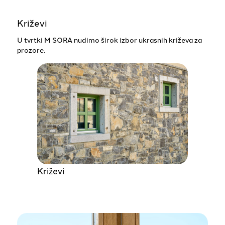
Križevi
U tvrtki M SORA nudimo širok izbor ukrasnih križeva za
prozore.
Križevi