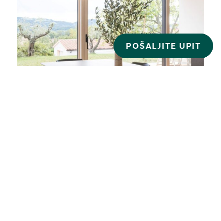
POŠALJITE UPIT
OBITELJSKI DOM A
SLOVENIJA