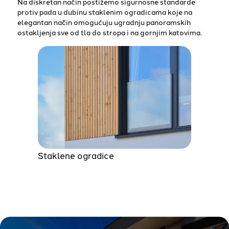
Na diskretan način postižemo sigurnosne standarde
protiv pada u dubinu staklenim ogradicama koje na
elegantan način omogućuju ugradnju panoramskih
ostakljenja sve od tla do stropa i na gornjim katovima.
Staklene ogradice