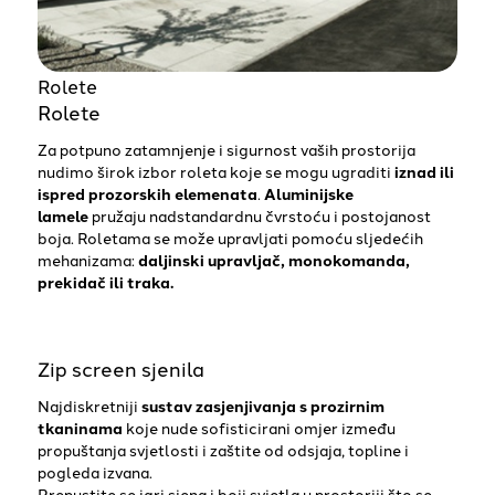
Rolete
Rolete
Za potpuno zatamnjenje i sigurnost vaših prostorija
nudimo širok izbor roleta koje se mogu ugraditi
iznad ili
ispred prozorskih elemenata
.
Aluminijske
lamele
pružaju nadstandardnu čvrstoću i postojanost
boja. Roletama se može upravljati pomoću sljedećih
mehanizama:
daljinski upravljač, monokomanda,
prekidač ili traka.
Zip screen sjenila
Najdiskretniji
sustav zasjenjivanja s prozirnim
tkaninama
koje nude sofisticirani omjer između
propuštanja svjetlosti i zaštite od odsjaja, topline i
pogleda izvana.
Prepustite se igri sjena i boji svjetla u prostoriji što se