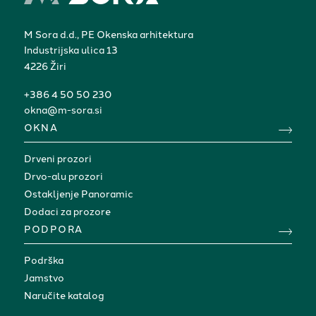
M Sora d.d., PE Okenska arhitektura
Industrijska ulica 13
4226 Žiri
+386 4 50 50 230
okna@m-sora.si
OKNA
Drveni prozori
Drvo-alu prozori
Ostakljenje Panoramic
Dodaci za prozore
PODPORA
Podrška
Jamstvo
Naručite katalog