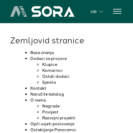
HR
Zemljovid stranice
Baza znanja
Dodaci za prozore
Klupice
Komarnici
Ostali dodaci
Sjenila
Kontakt
Naručite katalog
O nama
Nagrade
Povijest
Razvojni projekti
Opći uvjeti poslovanja
Ostakljenje Panoramic